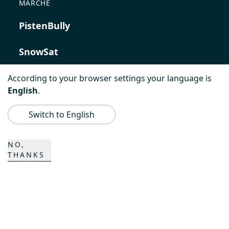
MARCHE
PistenBully
SnowSat
PowerBully
According to your browser settings your language is
English
.
BeachTech
Switch to English
ProAcademy
NO,
THANKS
K COMPOSITES
CONTATTO