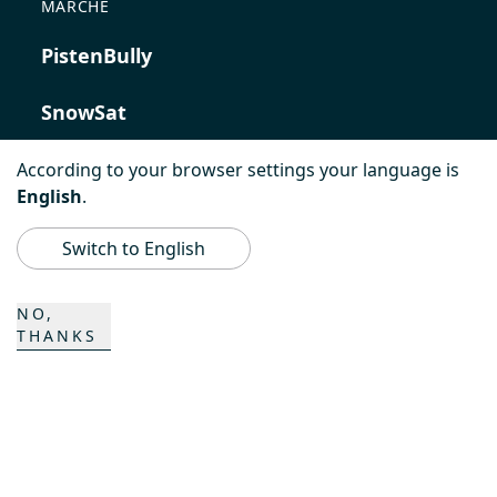
MARCHE
PistenBully
SnowSat
PowerBully
According to your browser settings your language is
English
.
BeachTech
Switch to English
ProAcademy
NO,
THANKS
K COMPOSITES
CONTATTO