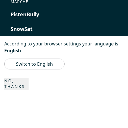
MARCHE
PistenBully
SnowSat
PowerBully
According to your browser settings your language is
English
.
BeachTech
Switch to English
ProAcademy
NO,
THANKS
K COMPOSITES
CONTATTO