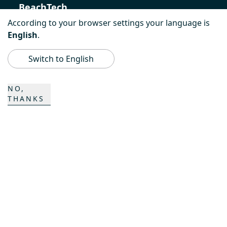
BeachTech
According to your browser settings your language is
ProAcademy
English
.
K COMPOSITES
Switch to English
NO,
CONTACTO
THANKS
Carrera
Personas de contacto
Formulario de contacto
Emplazamientos