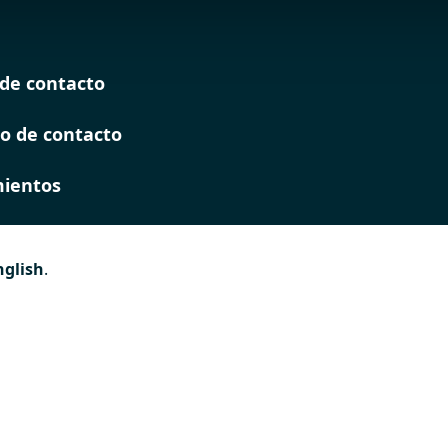
de contacto
o de contacto
ientos
nglish
.
es
 de
ión