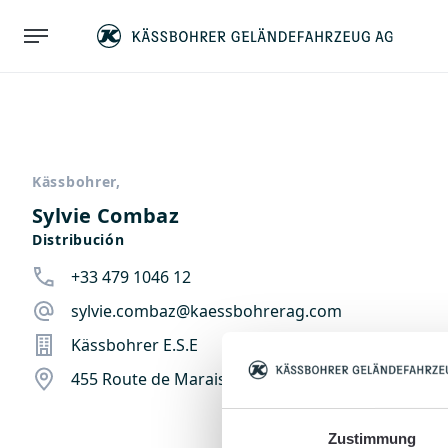
Kässbohrer,
Sylvie Combaz
Distribución
+33 479 1046 12
sylvie.combaz@kaessbohrerag.com
Kässbohrer E.S.E
455 Route de Marais, 73790 Tours en Savoie, Fran
Zustimmung