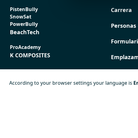
PistenBully
Carrera
SnowSat
PowerBully
Personas 
BeachTech
Formulari
ProAcademy
K COMPOSITES
Emplazam
According to your browser settings your language is
E
Pie de
Protección de
Condicion
imprenta
datos
generales
contratac