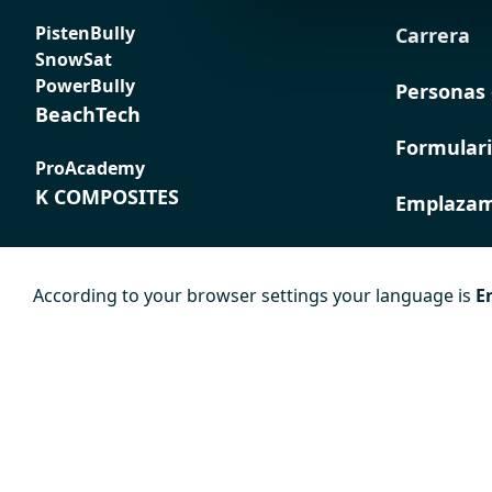
PistenBully
Carrera
SnowSat
PowerBully
Personas 
BeachTech
Formulari
ProAcademy
K COMPOSITES
Emplazam
According to your browser settings your language is
E
Pie de
Protección de
Condicion
imprenta
datos
generales
contratac