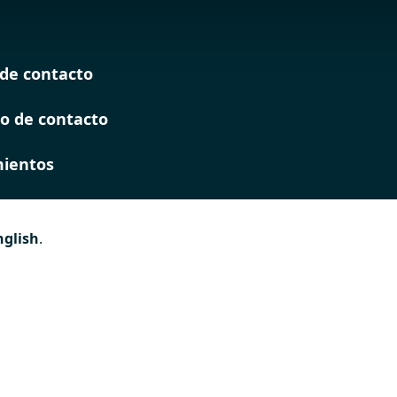
de contacto
o de contacto
ientos
nglish
.
es
 de
ión