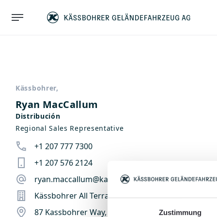
Kässbohrer,
Ryan MacCallum
Distribución
Regional Sales Representative
+1 207 777 7300
+1 207 576 2124
ryan.maccallum@kaessbohrerag.com
Kässbohrer All Terrain Vehicles Inc.
87 Kassbohrer Way, 04210 Auburn, ME, Estados U
Zustimmung