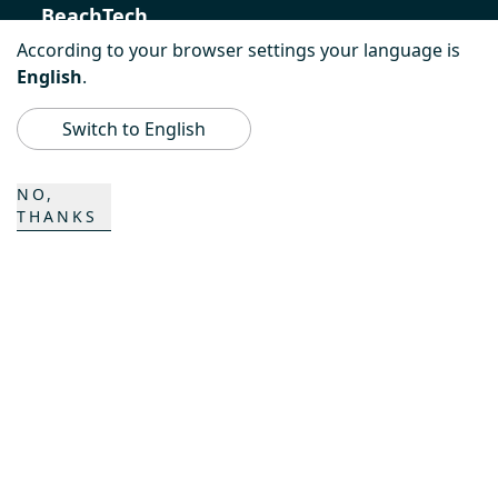
BeachTech
According to your browser settings your language is
ProAcademy
English
.
K COMPOSITES
Switch to English
NO,
CONTACTO
THANKS
Carrera
Personas de contacto
Formulario de contacto
Emplazamientos