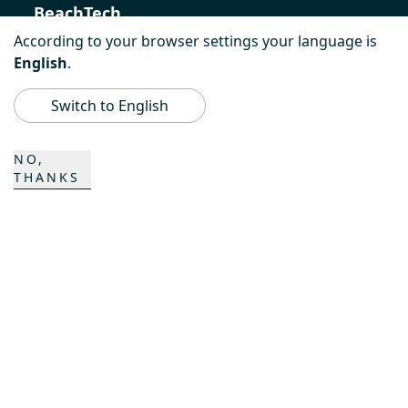
BeachTech
According to your browser settings your language is
ProAcademy
English
.
K COMPOSITES
Switch to English
NO,
CONTACTO
THANKS
Carrera
Personas de contacto
Formulario de contacto
Emplazamientos