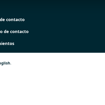
de contacto
o de contacto
ientos
nglish
.
es
 de
ión