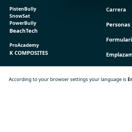
PistenBully
Carrera
SnowSat
PowerBully
Personas 
BeachTech
Formulari
ProAcademy
K COMPOSITES
Emplazam
According to your browser settings your language is
E
Pie de
Protección de
Condicion
imprenta
datos
generales
contratac