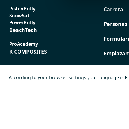
PistenBully
Carrera
SnowSat
PowerBully
Personas 
BeachTech
Formulari
ProAcademy
K COMPOSITES
Emplazam
According to your browser settings your language is
E
Pie de
Protección de
Condicion
imprenta
datos
generales
contratac