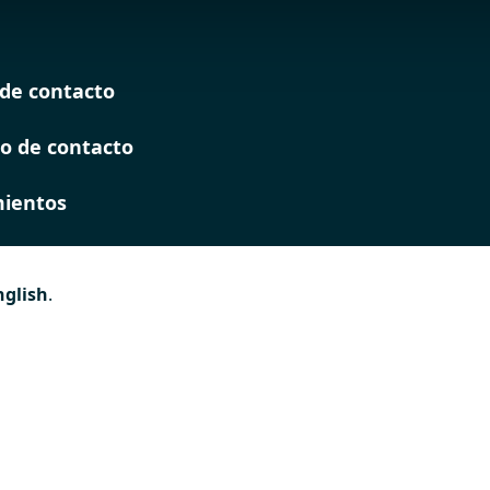
de contacto
o de contacto
ientos
nglish
.
es
 de
ión