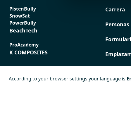
PistenBully
Carrera
SnowSat
PowerBully
Personas 
BeachTech
Formulari
ProAcademy
K COMPOSITES
Emplazam
According to your browser settings your language is
E
Pie de
Protección de
Condicion
imprenta
datos
generales
contratac