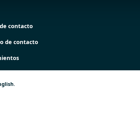
de contacto
o de contacto
ientos
nglish
.
es
 de
ión