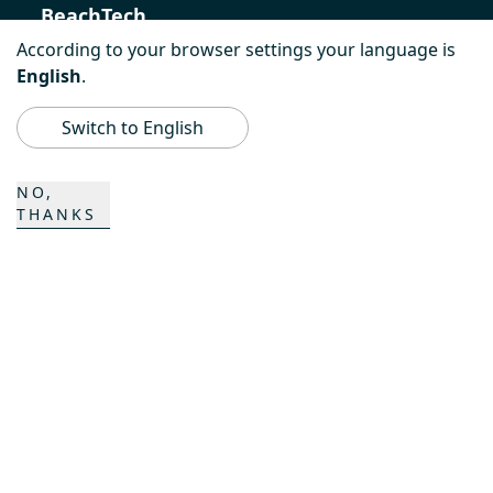
BeachTech
According to your browser settings your language is
ProAcademy
English
.
K COMPOSITES
Switch to English
NO,
CONTACTO
THANKS
Carrera
Personas de contacto
Formulario de contacto
Emplazamientos