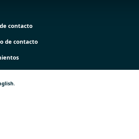
de contacto
o de contacto
ientos
nglish
.
es
 de
ión