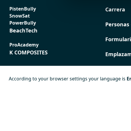
PistenBully
Carrera
SnowSat
PowerBully
Personas 
BeachTech
Formulari
ProAcademy
K COMPOSITES
Emplazam
According to your browser settings your language is
E
Pie de
Protección de
Condicion
imprenta
datos
generales
contratac