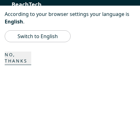
BeachTech
According to your browser settings your language is
ProAcademy
English
.
K COMPOSITES
Switch to English
NO,
CONTACTO
THANKS
Carrera
Personas de contacto
Formulario de contacto
Emplazamientos