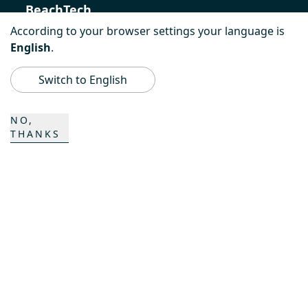
BeachTech
According to your browser settings your language is
ProAcademy
English
.
K COMPOSITES
Switch to English
NO,
CONTACTO
THANKS
Carrera
Personas de contacto
Formulario de contacto
Emplazamientos