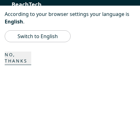
BeachTech
According to your browser settings your language is
ProAcademy
English
.
K COMPOSITES
Switch to English
NO,
CONTACTO
THANKS
Carrera
Personas de contacto
Formulario de contacto
Emplazamientos